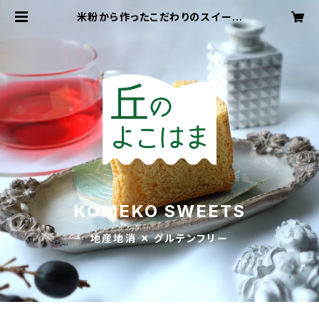
米粉から作ったこだわりのスイーツ
「丘のよこはま」
KOMEKO SWEETS
地産地消 ✕ グルテンフリー